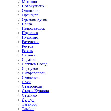
Мытищи
Новокузнецк
Одинцово
Оренбург
Орехово-Зуево
Пенза
Петрозаводск
Подольск
Пушкино
Раменское
Реутов
Рязань
Саранск
Саратов
Сергиев Посад
Серпухов
Симферополь
Смоленск
Сочи
Ставрополь
Старая Купавна
Ступино
Сургут
Таганрог
Тамбов