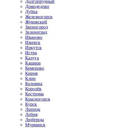
Долгопрудный
Домодедово
Дубна
Железногорск
Жуковский
Звенигород
Зеленоград
Иваново
Ижевск
Иркутск
Истра
Калуга
Кашира
Кемерово
Киров
Клин
Коломна
Королёв
Кострома
Красногорск
Курск
Липецк
Лобня
Люберцы
Мурманск