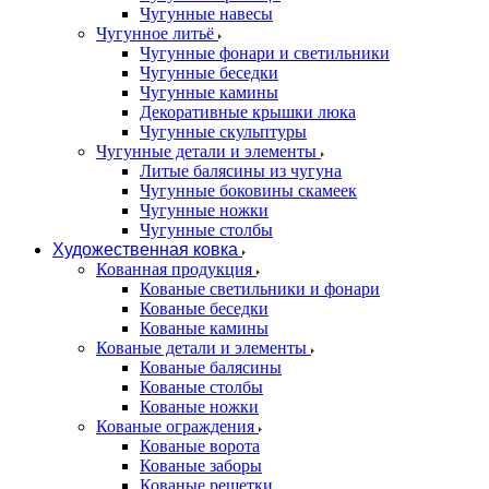
Чугунные навесы
Чугунное литьё
Чугунные фонари и светильники
Чугунные беседки
Чугунные камины
Декоративные крышки люка
Чугунные скульптуры
Чугунные детали и элементы
Литые балясины из чугуна
Чугунные боковины скамеек
Чугунные ножки
Чугунные столбы
Художественная ковка
Кованная продукция
Кованые светильники и фонари
Кованые беседки
Кованые камины
Кованые детали и элементы
Кованые балясины
Кованые столбы
Кованые ножки
Кованые ограждения
Кованые ворота
Кованые заборы
Кованые решетки